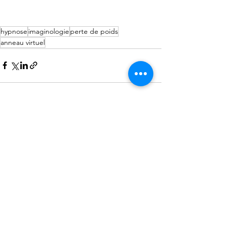
hypnose
imaginologie
perte de poids
anneau virtuel
Commentaires
Rédigez un commentaire...
Cabinet de kinésithérapie Le Havre