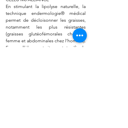
En stimulant la lipolyse naturelle, la 
technique endermologie® médical 
permet de décloisonner les graisses, 
notamment les plus résistantes 
(graisses glutéofémorales chez la 
femme et abdominales chez l’homme). 
En parallèle, ce traitement tonifie la 
peau distendue par la perte de poids 
et active la circulation pour prévenir 
des troubles veineux et relâcher les 
tensions situées au niveau du dos.

LA CHIRURGIE DE L’OBÉSITÉ

Lorsque l’IMC dépasse les 35/40, on 